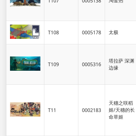
淘金热
T107
0005138
太极
T108
0005178
塔拉萨 深渊
T109
0005316
边缘
天穗之咲稻
姬/天穗的长
T11
0002183
命草姬