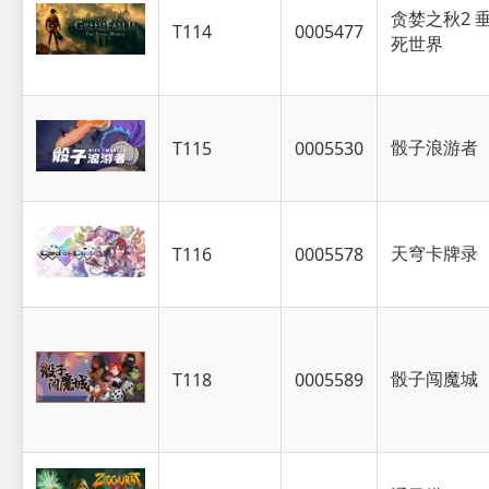
贪婪之秋2 
T114
0005477
死世界
骰子浪游者
T115
0005530
天穹卡牌录
T116
0005578
骰子闯魔城
T118
0005589