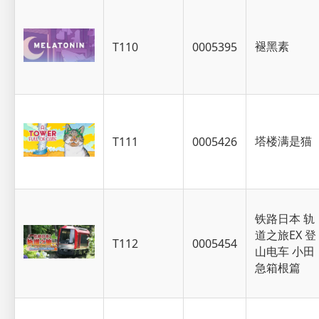
褪黑素
T110
0005395
塔楼满是猫
T111
0005426
铁路日本 轨
道之旅EX 登
T112
0005454
山电车 小田
急箱根篇