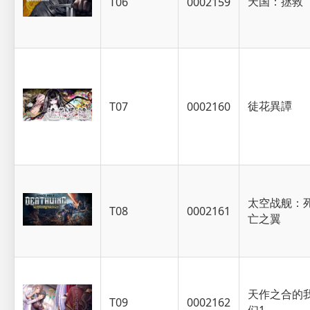
天国：拯救
T06
0002159
徒花異譚
T07
0002160
太空战舰：
T08
0002161
亡之翼
天作之合的
T09
0002162
们1