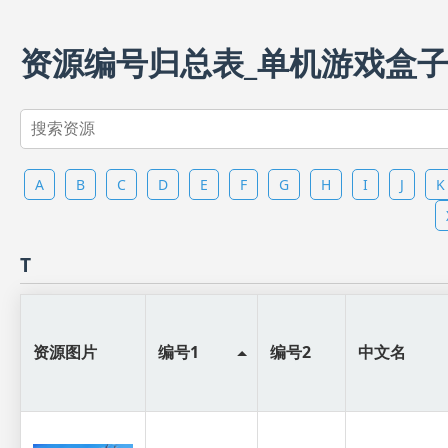
资源编号归总表_单机游戏盒
A
B
C
D
E
F
G
H
I
J
K
T
资源图片
编号1
编号2
中文名