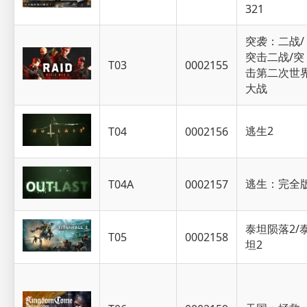
321
突袭：二战/
突击二战/突
T03
0002155
击第二次世
大战
逃生2
T04
0002156
逃生：完全
T04A
0002157
泰坦陨落2/
T05
0002158
坦2