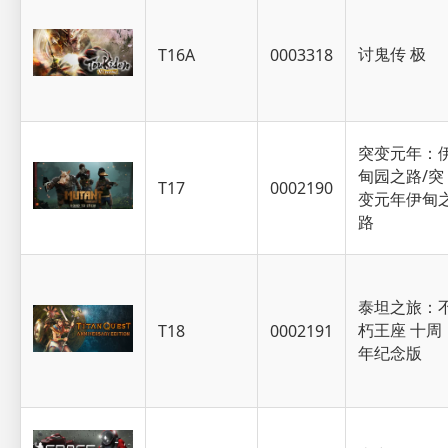
讨鬼传 极
T16A
0003318
突变元年：
甸园之路/突
T17
0002190
变元年伊甸
路
泰坦之旅：
朽王座 十周
T18
0002191
年纪念版