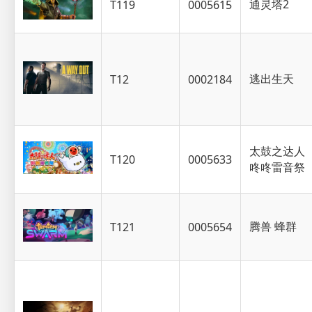
通灵塔2
T119
0005615
逃出生天
T12
0002184
太鼓之达人
T120
0005633
咚咚雷音祭
腾兽 蜂群
T121
0005654