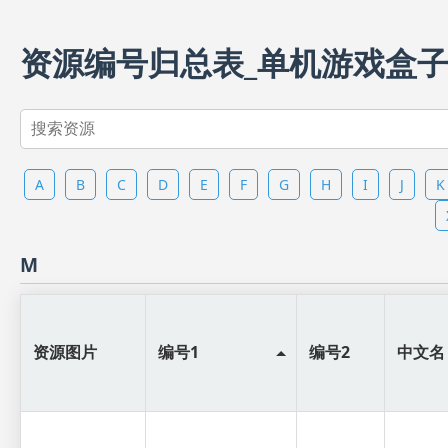
资源编号归总表_单机游戏盒
A
B
C
D
E
F
G
H
I
J
K
M
资源图片
编号1
编号2
中文名