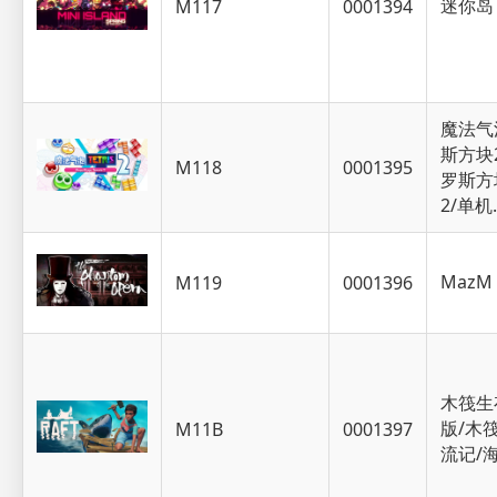
迷你岛
M117
0001394
魔法气
斯方块
M118
0001395
罗斯方
2/单
Maz
M119
0001396
木筏生
版/木
M11B
0001397
流记/